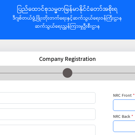
ပြည်ထောင်စုသမ္မတမြန်မာနိုင်ငံတော်အစိုးရ
ဒီဂျစ်တယ်ဖွံ့ဖြိုးတိုးတက်ရေးနှင့်ဆက်သွယ်ရေးဝန်ကြီးဌာန
ဆက်သွယ်ရေးညွှန်ကြားမှုဦးစီးဌာန
Company Registration
NRC Front
*
NRC Back
*