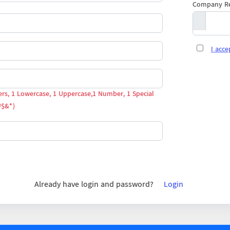
Company Reg
I acc
ers, 1 Lowercase, 1 Uppercase,1 Number, 1 Special
#$&*)
Already have login and password?
Login