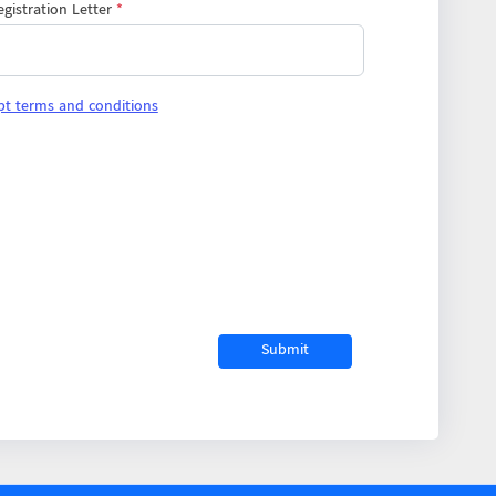
istration Letter
*
ept terms and conditions
Submit