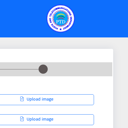
Upload image
Upload image