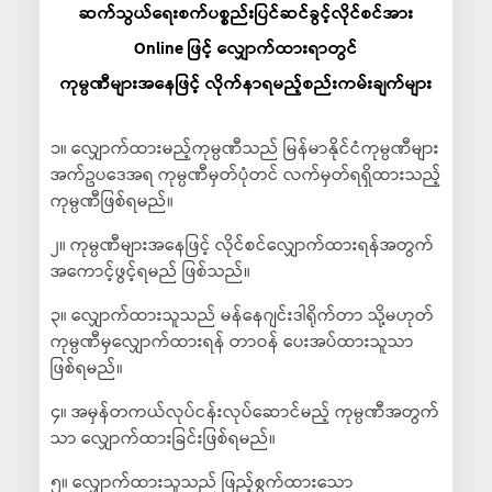
ဆက်သွယ်ရေးစက်ပစ္စည်းပြင်ဆင်ခွင့်လိုင်စင်အား
Online ဖြင့် လျှောက်ထားရာတွင်
ကုမ္ပဏီများအနေဖြင့် လိုက်နာရမည့်စည်းကမ်းချက်များ
၁။ လျှောက်ထားမည့်ကုမ္ပဏီသည် မြန်မာနိုင်ငံကုမ္ပဏီများ
အက်ဥပဒေအရ ကုမ္ပဏီမှတ်ပုံတင် လက်မှတ်ရရှိထားသည့်
ကုမ္ပဏီဖြစ်ရမည်။
၂။ ကုမ္ပဏီများအနေဖြင့် လိုင်စင်လျှောက်ထားရန်အတွက်
အကောင့်ဖွင့်ရမည် ဖြစ်သည်။
၃။ လျှောက်ထားသူသည် မန်နေဂျင်းဒါရိုက်တာ သို့မဟုတ်
ကုမ္ပဏီမှလျှောက်ထားရန် တာဝန် ပေးအပ်ထားသူသာ
ဖြစ်ရမည်။
၄။ အမှန်တကယ်လုပ်ငန်းလုပ်ဆောင်မည့် ကုမ္ပဏီအတွက်
သာ လျှောက်ထားခြင်းဖြစ်ရမည်။
၅။ လျှောက်ထားသူသည် ဖြည့်စွက်ထားသော