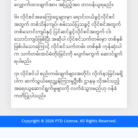
လျှောက်ထားချက်အား အပြည့်အဝ တာဝန်ယူရမည်။
၆။ လိုင်စင်အခကြေးငွေများမှာ ရောင်းဝယ်ခွင့်လိုင်စင်
အတွက် တစ်သိန်းကျပ်၊ စမ်းသပ်ပြသခွင့် လိုင်စင်အတွက်
တစ်သောင်းကျပ်နှင့် ပြင်ဆင်ခွင့်လိုင်စင်အတွက် ငါး
သောင်းကျပ်ဖြစ်ပြီး အဆိုပါ လိုင်စင်သက်တမ်းမှာ တစ်နှစ်
ဖြစ်ပါသောကြောင့် လိုင်စင်သက်တမ်း တစ်နှစ် ကုန်ဆုံးပါ
က သက်တမ်းထပ်မံတိုးခြင်းကို မပျက်မကွက် ဆောင်ရွက်
ရပါမည်။
၇။ လိုင်စင်ပါ စည်းကမ်းချက်များအတိုင်း လိုက်နာခြင်းမရှိ
ပါက ဆက်သွယ်ရေးညွှန်ကြားမှုဦးစီး ဌာနမှ လိုအပ်သည့်
အရေးယူဆောင်ရွက်မှုများကို လက်ခံသွားမည်ဟု ဝန်ခံ
ကတိပြုပါသည်။
Copyright © 2026 PTD License. All Rights Reserved.