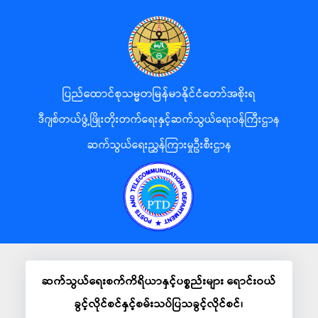
ပြည်ထောင်စုသမ္မတမြန်မာနိုင်ငံတော်အစိုးရ
ဒီဂျစ်တယ်ဖွံ့ဖြိုးတိုးတက်ရေးနှင့်ဆက်သွယ်ရေးဝန်ကြီးဌာန
ဆက်သွယ်ရေးညွှန်ကြားမှုဦးစီးဌာန
ဆက်သွယ်ရေးစက်ကိရိယာနှင့်ပစ္စည်းများ ရောင်းဝယ်
ခွင့်လိုင်စင်နှင့်စမ်းသပ်ပြသခွင့်လိုင်စင်၊