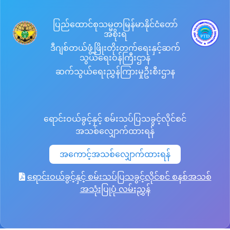
ပြည်ထောင်စုသမ္မတမြန်မာနိုင်ငံတော်
အစိုးရ
ဒီဂျစ်တယ်ဖွံ့ဖြိုးတိုးတက်ရေးနှင့်ဆက်
သွယ်ရေးဝန်ကြီးဌာန
ဆက်သွယ်ရေးညွှန်ကြားမှုဦးစီးဌာန
ရောင်းဝယ်ခွင့်နှင့် စမ်းသပ်ပြသခွင့်လိုင်စင်
အသစ်လျှောက်ထားရန်
အကောင့်အသစ်လျှောက်ထားရန်
ရောင်းဝယ်ခွင့်နှင့် စမ်းသပ်ပြသခွင့်လိုင်စင် စနစ်အသစ်
အသုံးပြုပုံ လမ်းညွှန်