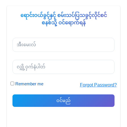
ရောင်းဝယ်ခွင့်နှင့် စမ်းသပ်ပြသခွင့်လိုင်စင်
စနစ်သို့ ဝင်ရောက်ရန်
Remember me
Forgot Password?
ဝင်မည်